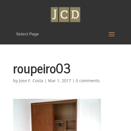
Select Page
roupeiro03
by
Jose F. Costa
|
Mar 1, 2017
|
0 comments