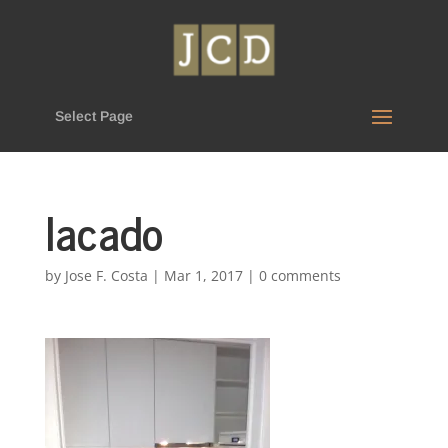
Select Page
lacado
by
Jose F. Costa
|
Mar 1, 2017
|
0 comments