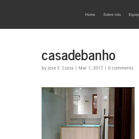
Home
Sobre nós
Equip
casadebanho
by
Jose F. Costa
|
Mar 1, 2017
|
0 comments