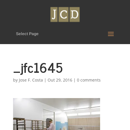
Select Page
_jfc1645
by
Jose F. Costa
|
Out 29, 2016
|
0 comments