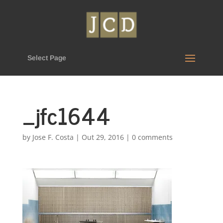
Select Page
_jfc1644
by
Jose F. Costa
|
Out 29, 2016
|
0 comments