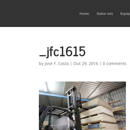
Home
Sobre nós
Equip
_jfc1615
by
Jose F. Costa
|
Out 29, 2016
|
0 comments