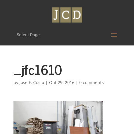
Select Page
_jfc1610
by
Jose F. Costa
|
Out 29, 2016
|
0 comments