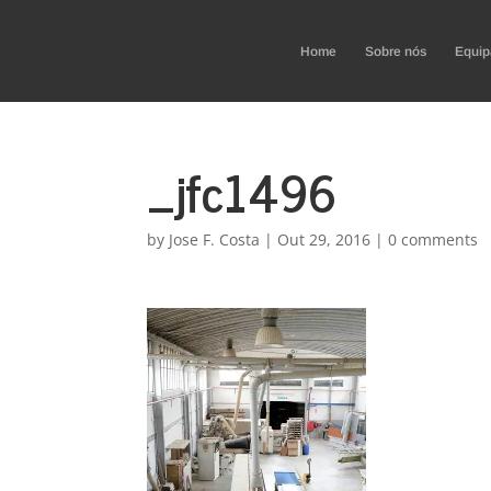
Home
Sobre nós
Equip
_jfc1496
by
Jose F. Costa
|
Out 29, 2016
|
0 comments