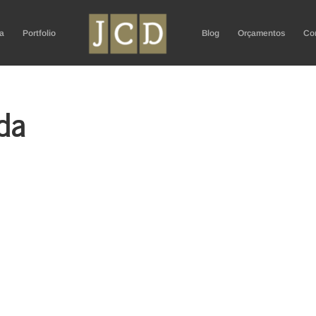
a
Portfolio
Blog
Orçamentos
Co
da