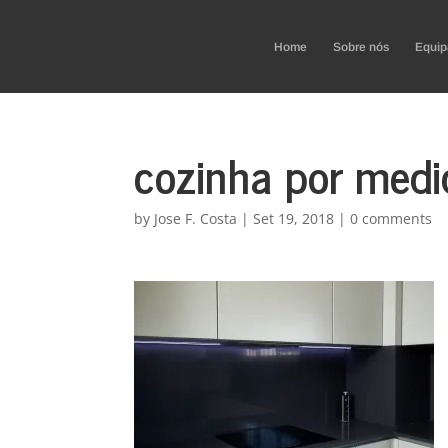
Home
Sobre nós
Equip
cozinha por medi
by
Jose F. Costa
|
Set 19, 2018
|
0 comments